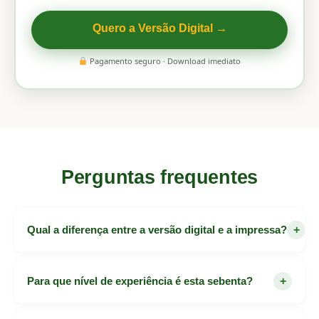
Quero a Versão Digital →
Pagamento seguro · Download imediato
Perguntas frequentes
+
Qual a diferença entre a versão digital e a impressa?
A versão digital inclui um PDF otimizado para
dispositivos móveis e que pode também ser impresso
+
Para que nível de experiência é esta sebenta?
em casa. A versão impressa é um livro físico de
qualidade premium que será enviado para a morada
Foi criada de raiz para iniciantes ou quem quer