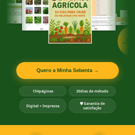
Quero a Minha Sebenta →
154
páginas
30
dias de método
🛡 Garantia de
Digital + Impressa
satisfação