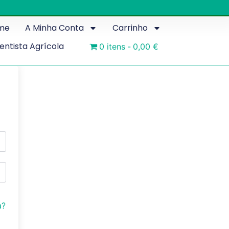
me
A Minha Conta
Carrinho
ientista Agrícola
0 itens
0,00 €
a?