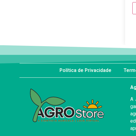
Política de Privacidade
Term
Ag
A 
ga
ag
ed
ap