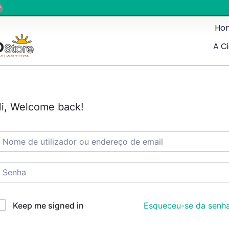
Ho
A C
i, Welcome back!
Esqueceu-se da senh
Keep me signed in